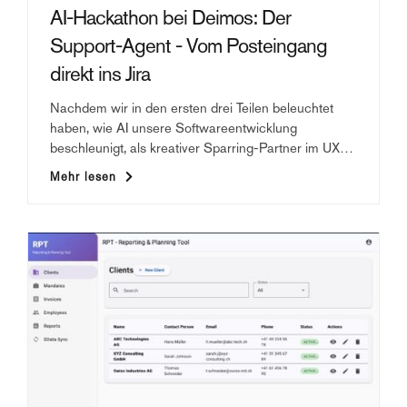
AI-Hackathon bei Deimos: Der
Support-Agent - Vom Posteingang
direkt ins Jira
Nachdem wir in den ersten drei Teilen beleuchtet
haben, wie AI unsere Softwareentwicklung
beschleunigt, als kreativer Sparring-Partner im UX-
Design fungiert und Ordnung in den
Mehr lesen
Das Projekt «Support Agent» liefert die Antwort. Das
Management-«Zahlensalat» bringt, möchten wir im
Ziel: Einen intelligenten Agenten schaffen, der
letzten Teil der Serie folgende Frage beantworten:
eingehende Support-E-Mails nicht nur liest, sondern
Kann AI auch die Brücke zwischen Kundenanfragen
deren Kontext versteht, sie kategorisiert und völlig
und technischem Projektmanagement schlagen?
autonom als strukturierte Tickets im internen Jira bei
Deimos erfasst.