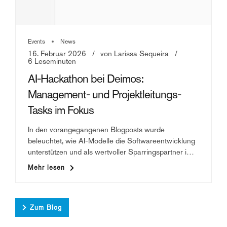
Events
News
16. Februar 2026
von Larissa Sequeira
6 Leseminuten
AI-Hackathon bei Deimos:
Management- und Projektleitungs-
Tasks im Fokus
In den vorangegangenen Blogposts wurde
beleuchtet, wie AI-Modelle die Softwareentwicklung
unterstützen und als wertvoller Sparringspartner im
UX-Design dienen können. Doch wie sieht es dort
Mehr lesen
Im dritten Teil werfen wir einen Blick auf das
aus, wo Projekte gesteuert, Budgets verwaltet und
Management und die Projektleitung. Hier dominiert
Datenflüsse kontrolliert werden?
oft ein Werkzeug: Excel. Das Ziel im Hackathon war
es, den berüchtigten «Zahlensalat» durch AI
Zum Blog
geniessbarer zu machen. Parallel dazu wurde
analysiert, wie sich fragmentierte Datenströme