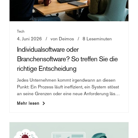
Tech
4. Juni 2026
von Deimos
8 Leseminuten
Individualsoftware oder
Branchensoftware? So treffen Sie die
richtige Entscheidung
Jedes Unternehmen kommt irgendwann an diesen
Punkt: Ein Prozess läuft ineffizient, ein System stösst
an seine Grenzen oder eine neue Anforderung lässt
sich mit dem bestehenden Werkzeug einfach nicht
Mehr lesen
Die Antwort hängt davon ab, was Sie wirklich
mehr abbilden. Die Frage lautet dann: Kaufen wir
brauchen. Dieser Beitrag erklärt den Unterschied
eine fertige Lösung oder lassen wir etwas
zwischen Individualsoftware und Branchensoftware,
entwickeln, das exakt zu uns passt?
zeigt anhand konkreter Beispiele, wann welche
Lösung sinnvoll ist und worauf es bei der