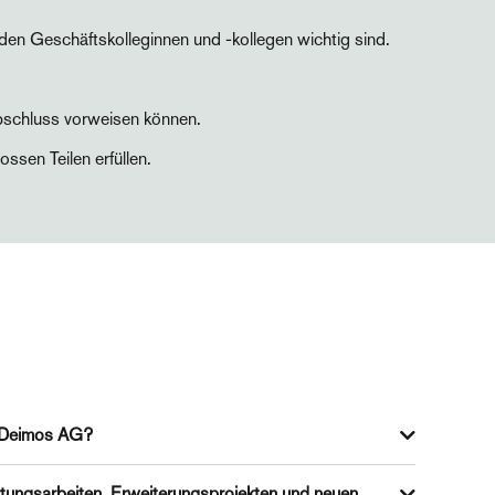
n Geschäftskolleginnen und -kollegen wichtig sind.
bschluss vorweisen können.
ssen Teilen erfüllen.
n Deimos AG?
den, bei denen wir herausfordernde Aufgaben übernehmen
rtungsarbeiten, Erweiterungsprojekten und neuen