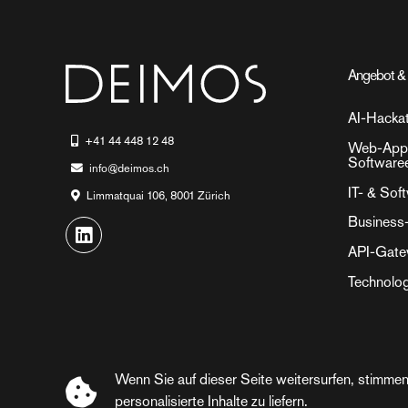
Angebot & 
AI-Hacka
+41 44 448 12 48
Web-Appl
Software
info@deimos.ch
IT- & Sof
Limmatquai 106, 8001 Zürich
Business
API-Gat
Technolog
Wenn Sie auf dieser Seite weitersurfen, stimmen
©2026 Deimos AG. All rights reserved
personalisierte Inhalte zu liefern.