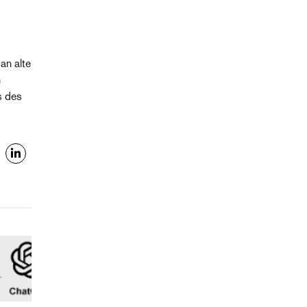
an alte
n
s des