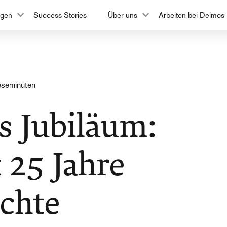
ngen
Success Stories
Über uns
Arbeiten bei Deimos
eseminuten
s Jubiläum:
 25 Jahre
ichte