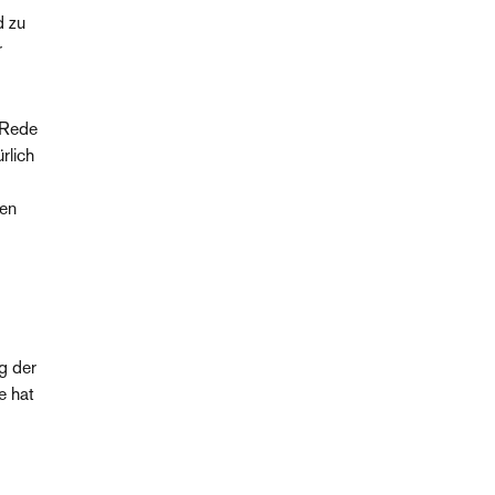
d zu
r
 Rede
rlich
ken
og der
e hat