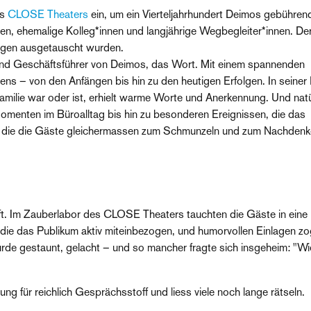
es
CLOSE Theaters
ein, um ein Vierteljahrhundert Deimos gebühren
innen, ehemalige Kolleg*innen und langjährige Wegbegleiter*innen. De
ngen ausgetauscht wurden.
nd Geschäftsführer von Deimos, das Wort. Mit einem spannenden
ens – von den Anfängen bis hin zu den heutigen Erfolgen. In seiner
-Familie war oder ist, erhielt warme Worte und Anerkennung. Und natü
Momenten im Büroalltag bis hin zu besonderen Ereignissen, die das
e, die die Gäste gleichermassen zum Schmunzeln und zum Nachden
ft. Im Zauberlabor des CLOSE Theaters tauchten die Gäste in eine
s, die das Publikum aktiv miteinbezogen, und humorvollen Einlagen z
de gestaunt, gelacht – und so mancher fragte sich insgeheim: "Wi
g für reichlich Gesprächsstoff und liess viele noch lange rätseln.