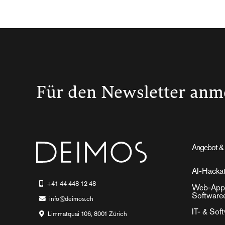
Für den Newsletter anm
Angebot & 
AI-Hacka
+41 44 448 12 48
Web-Appl
Software
info@deimos.ch
IT- & Sof
Limmatquai 106, 8001 Zürich