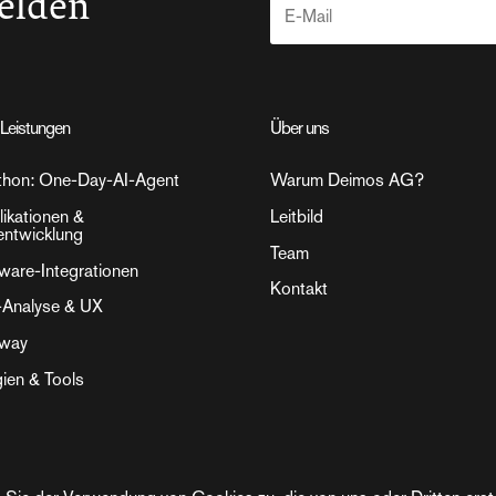
elden
Leistungen
Über uns
thon: One-Day-AI-Agent
Warum Deimos AG?
ikationen &
Leitbild
entwicklung
Team
tware-Integrationen
Kontakt
-Analyse & UX
eway
ien & Tools