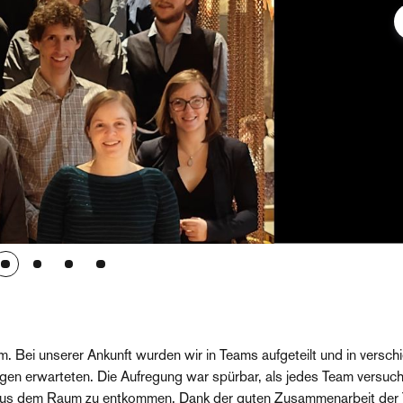
Bei unserer Ankunft wurden wir in Teams aufgeteilt und in versch
en erwarteten. Die Aufregung war spürbar, als jedes Team versuch
m aus dem Raum zu entkommen. Dank der guten Zusammenarbeit der