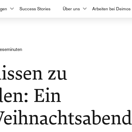
ngen
Success Stories
Über uns
Arbeiten bei Deimos
Leseminuten
issen zu
en: Ein
Weihnachtsabend