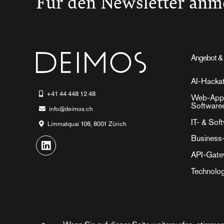
Für den Newsletter anm
Angebot & 
AI-Hacka
+41 44 448 12 48
Web-Appl
Software
info@deimos.ch
IT- & Sof
Limmatquai 106, 8001 Zürich
Business
API-Gat
Technolog