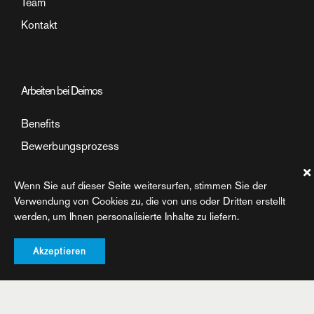
Team
Kontakt
Arbeiten bei Deimos
Benefits
Bewerbungsprozess
Arbeitsumfeld
Wenn Sie auf dieser Seite weitersurfen, stimmen Sie der
Einblick in den Arbeitsalltag
Verwendung von Cookies zu, die von uns oder Dritten erstellt
werden, um Ihnen personalisierte Inhalte zu liefern.
Akzeptieren
©2026 Deimos AG. All rights reserved
Datenschutz
Impressum