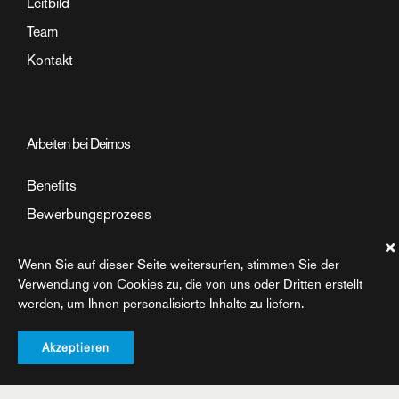
Leitbild
Team
Kontakt
Arbeiten bei Deimos
Benefits
Bewerbungsprozess
Arbeitsumfeld
Wenn Sie auf dieser Seite weitersurfen, stimmen Sie der
Einblick in den Arbeitsalltag
Verwendung von Cookies zu, die von uns oder Dritten erstellt
werden, um Ihnen personalisierte Inhalte zu liefern.
Akzeptieren
©2026 Deimos AG. All rights reserved